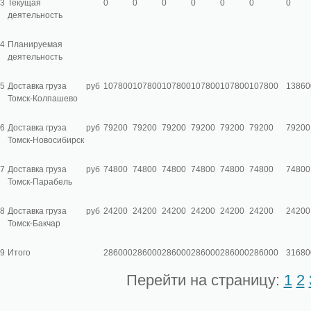
3
Текущая
0
0
0
0
0
0
0
деятельность
4
Планируемая
деятельность
5
Доставка груза
руб
107800
107800
107800
107800
107800
107800
13860
Томск-Колпашево
6
Доставка груза
руб
79200
79200
79200
79200
79200
79200
79200
Томск-Новосибирск
7
Доставка груза
руб
74800
74800
74800
74800
74800
74800
74800
Томск-Парабель
8
Доставка груза
руб
24200
24200
24200
24200
24200
24200
24200
Томск-Бакчар
9
Итого
286000
286000
286000
286000
286000
286000
31680
Перейти на страницу:
1
2