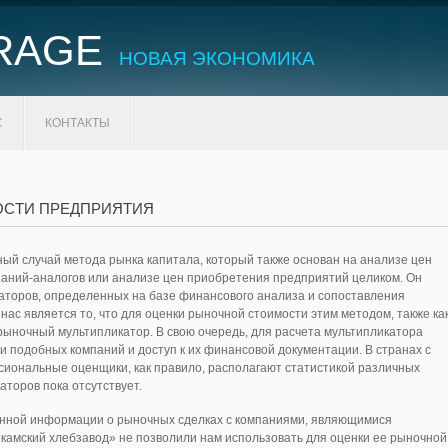
RAGE
НОВАЯ ЭКОНОМИКА
С
КОНТАКТЫ
ОСТИ ПРЕДПРИЯТИЯ
тный случай метода рынка капитала, который также основан на анализе цен
паний-аналогов или анализе цен приобретения предприятий целиком. Он
аторов, определенных на базе финансового анализа и сопоставления
ас является то, что для оценки рыночной стоимости этим методом, также ка
ыночный мультипликатор. В свою очередь, для расчета мультипликатора
 подобных компаний и доступ к их финансовой документации. В странах с
ональные оценщики, как правило, располагают статистикой различных
аторов пока отсутствует.
ренной информации о рыночных сделках с компаниями, являющимися
амский хлебзавод» не позволили нам использовать для оценки ее рыночной