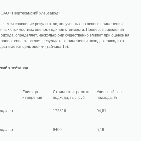
 ОАО «Нефтекамский хлебзавод».
ляется сравнение результатов, полученных на основе применения
нных стоимостных оценок к единой стоимости. Процесс приведения
одхода, определяет, насколько они существенно влияют при оценке на
роцесс сопоставления результатов применения походов приводит к
остигается цель оценки (таблица 19).
ский хлебзавод
Единица
Стоимость в рамках
Удельный вес
измерения
подхода, тыс. руб.
подхода, %
вод» по
-
172816
94,81
вод» по
-
9460
5,19