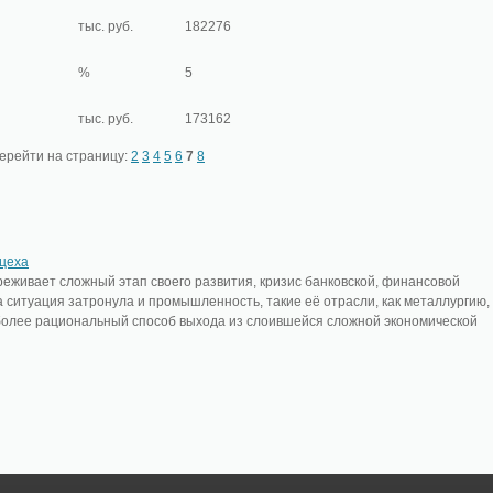
тыс. руб.
182276
%
5
тыс. руб.
173162
ерейти на страницу:
2
3
4
5
6
7
8
 цеха
еживает сложный этап своего развития, кризис банковской, финансовой
а ситуация затронула и промышленность, такие её отрасли, как металлургию,
более рациональный способ выхода из слоившейся сложной экономической