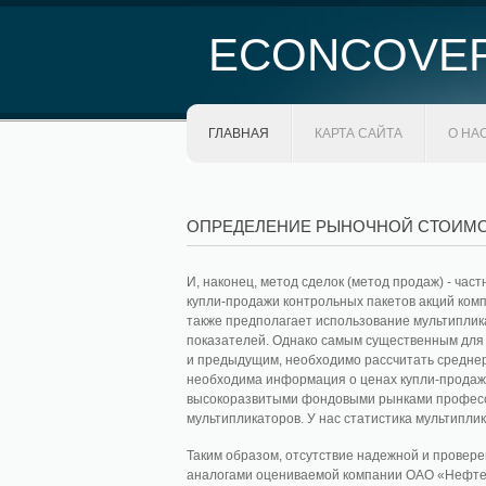
ECONCOVE
ГЛАВНАЯ
КАРТА САЙТА
О НА
ОПРЕДЕЛЕНИЕ РЫНОЧНОЙ СТОИМ
И, наконец, метод сделок (метод продаж) - час
купли-продажи контрольных пакетов акций ком
также предполагает использование мультиплик
показателей. Однако самым существенным для н
и предыдущим, необходимо рассчитать среднер
необходима информация о ценах купли-продажи
высокоразвитыми фондовыми рынками професси
мультипликаторов. У нас статистика мультиплик
Таким образом, отсутствие надежной и прове
аналогами оцениваемой компании ОАО «Нефтек