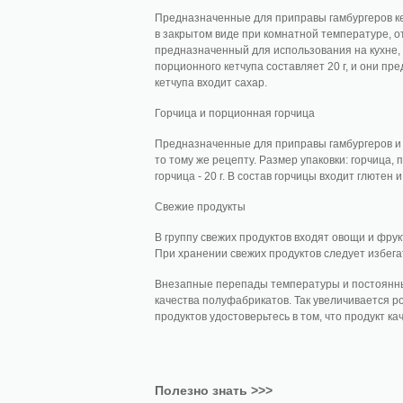
Предназначенные для приправы гамбургеров ке
в закрытом виде при комнатной температуре, о
предназначенный для использования на кухне, им
порционного кетчупа составляет 20 г, и они п
кетчупа входит сахар.
Горчица и порционная горчица
Предназначенные для приправы гамбургеров и 
то тому же рецепту. Размер упаковки: горчица,
горчица - 20 г. В состав горчицы входит глютен и
Свежие продукты
В группу свежих продуктов входят овощи и фру
При хранении свежих продуктов следует избег
Внезапные перепады температуры и постоянны
качества полуфабрикатов. Так увеличивается 
продуктов удостоверьтесь в том, что продукт ка
Полезно знать >>>