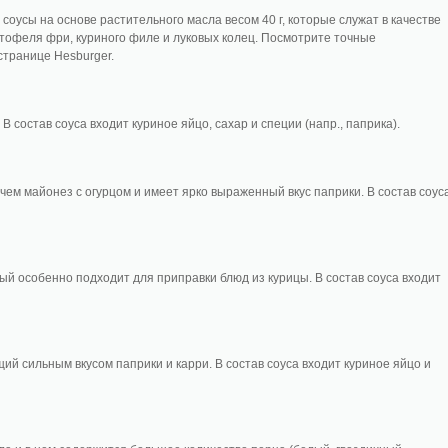
оусы на основе растительного масла весом 40 г, которые служат в качестве
тофеля фри, куриного филе и луковых колец. Посмотрите точные
странице Hesburger.
В состав соуса входит куриное яйцо, сахар и специи (напр., паприка).
чем майонез с огурцом и имеет ярко выраженный вкус паприки. В состав соус
рый особенно подходит для приправки блюд из курицы. В состав соуса входит
щий сильным вкусом паприки и карри. В состав соуса входит куриное яйцо и