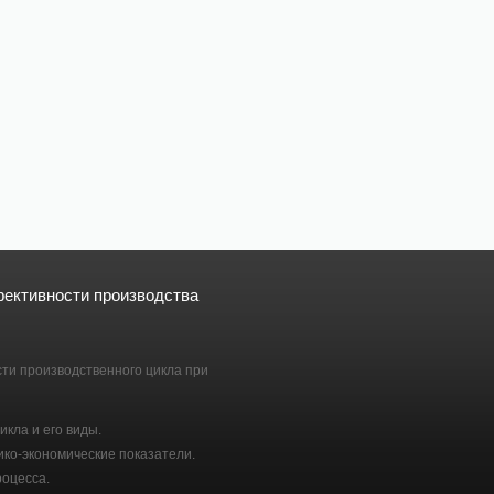
ективности производства
ти производственного цикла при
кла и его виды.
ико-экономические показатели.
роцесса.