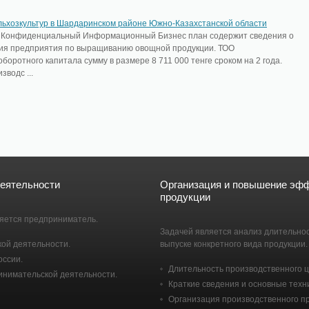
ьхозкультур в Шардаринском районе Южно-Казахстанской области
нфиденциальный Информационный Бизнес план содержит сведения о
ия предприятия по выращиванию овощной продукции. ТОО
оротного капитала сумму в размере 8 711 000 тенге сроком на 2 года.
водс ...
деятельности
Организация и повышение эфф
продукции
яется предприниматель.
Задачей является анализ длительнос
ой деятельности.
выпуске конкретного вида продукции.
оссии.
Длительность производственного ци
нимательской деятельности.
Краткие сведения и основные техн
Организация производственного п