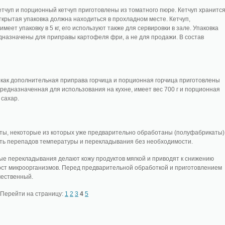
тчуп и порционный кетчуп приготовлены из томатного пюре. Кетчуп хранитс
ткрытая упаковка должна находиться в прохладном месте. Кетчуп,
еет упаковку в 5 кг, его используют также для сервировки в зале. Упаковка
редназначены для приправы картофеля фри, а не для продажи. В состав
как дополнительная приправа горчица и порционная горчица приготовлены
 предназначенная для использования на кухне, имеет вес 700 г и порционная
 сахар.
кты, некоторые из которых уже предварительно обработаны (полуфабрикаты)
ать перепадов температуры и перекладывания без необходимости.
е перекладывания делают кожу продуктов мягкой и приводят к снижению
рост микроорганизмов. Перед предварительной обработкой и приготовлением
чественный.
Перейти на страницу:
1
2
3
4
5