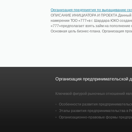
Организация предприятия по выращиванию сел
ОПИСАНИЕ ИНИЦИАТОРА И ПРОЕКТА Данный Ко
намерении ТОО «777»в г. Шардара ЮКО создан
«777»предполагает взять займ на пополнение об
Основная цель бизнес-плана. Организация произ
Организация предпринимательской 
Ключевой фигурой рыночных отношений явл
Особенности развития предпринимательск
Этапы развития предпринимательства в Р
Организационно-правовые формы предпри