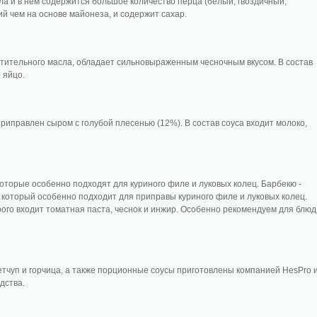
ла и в нем содержится большое количество перца (белый, гвоздичный,
ий чем на основе майонеза, и содержит сахар.
стительного масла, обладает сильновыраженным чесночным вкусом. В состав
 яйцо.
риправлен сыром с голубой плесенью (12%). В состав соуса входит молоко,
которые особенно подходят для куриного филе и луковых колец. Барбекю -
 который особенно подходит для приправы куриного филе и луковых колец.
орого входит томатная паста, чеснок и инжир. Особенно рекомендуем для блюд
тчуп и горчица, а также порционные соусы приготовлены компанией HesPro 
дства.