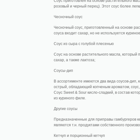
Соус приготовлен на основе растительного мас
розовый и черный перец). Этот соус более легк
Чесночный соус
Чесночный соус, приготовленный на основе ра
соуса входит сахар, но не используется куриное
Соус из сыра с голубой плесенью
Соус на основе растительного масла, который п
сахар, а также лактоза;
Соусы-дип
В ассортименте имеются два вида соусов-дип, 
острый, обладающий копченым ароматом, соус,
Соус Sweet & Sour кисло-сладкий, в состав кот
из куриного филе.
Другие соусы
Предназначенные для приправы гамбургеров ке
являются т.н. продуктами собственного произво
Кетчуп и порционный кетчуп